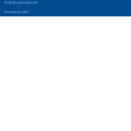
Politika privatnosti
Povraćaj robe
Uslovi korišženja
Kontakt
Novosti
Proizvodi
MENU
Početna
O nama
Proizvodi
Novosti
Galerija
Kontakt