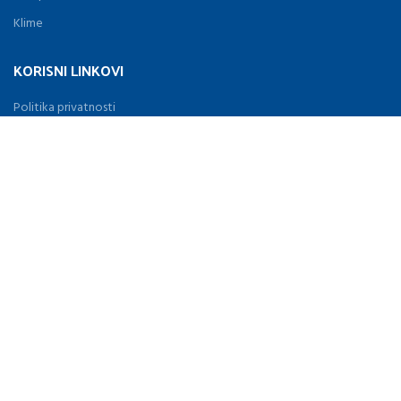
Klime
KORISNI LINKOVI
Politika privatnosti
Povraćaj robe
Uslovi korišženja
Kontakt
Novosti
Proizvodi
MENU
Početna
O nama
Proizvodi