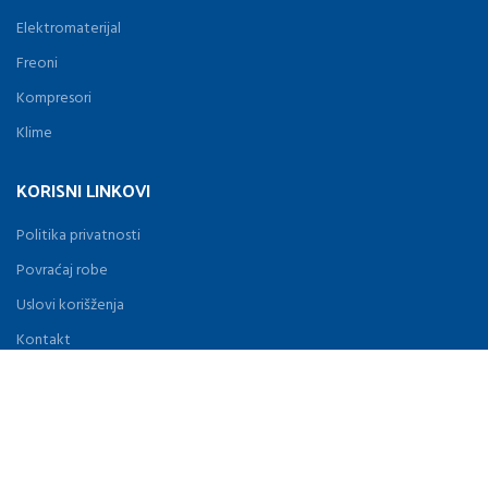
Elektromaterijal
Freoni
Kompresori
Klime
KORISNI LINKOVI
Politika privatnosti
Povraćaj robe
Uslovi korišženja
Kontakt
Novosti
Proizvodi
MENU