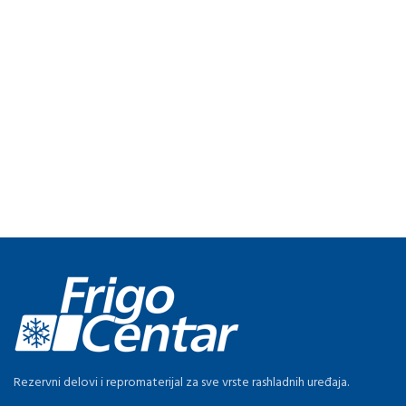
Rezervni delovi i repromaterijal za sve vrste rashladnih uređaja.