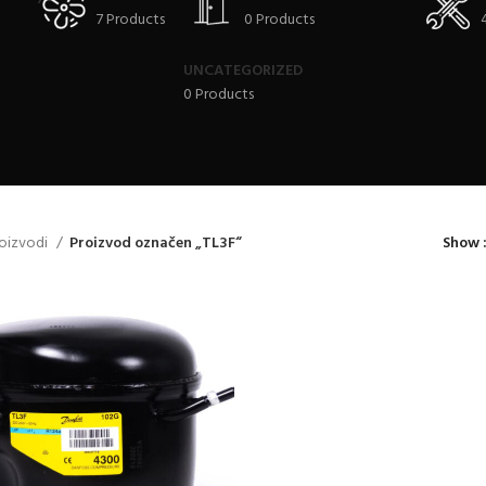
7 Products
0 Products
UNCATEGORIZED
0 Products
oizvodi
Proizvod označen „TL3F“
Show