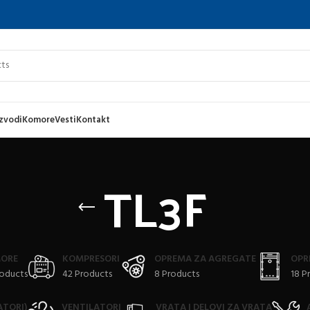
zvodi
Komore
Vesti
Kontakt
TL3F
ORE
KOMPRESORI
OPREMA ZA AGREGATE
OPR
roducts
42 Products
8 Products
18 P
ATORI)
VENTILATORI
VRATA I DELOVI ZA VRATA