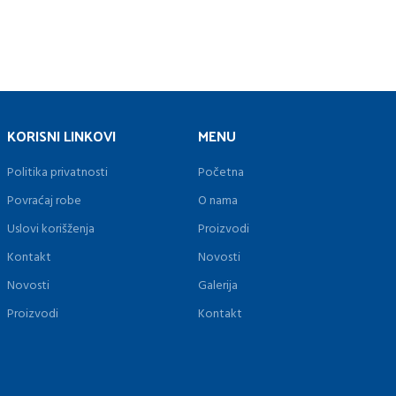
KORISNI LINKOVI
MENU
Politika privatnosti
Početna
Povraćaj robe
O nama
Uslovi korišženja
Proizvodi
Kontakt
Novosti
Novosti
Galerija
Proizvodi
Kontakt