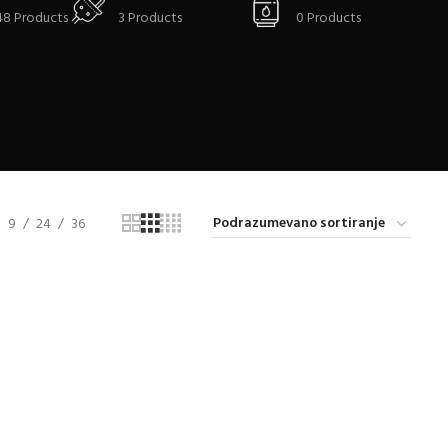
48 Products
3 Products
0 Products
9
24
36