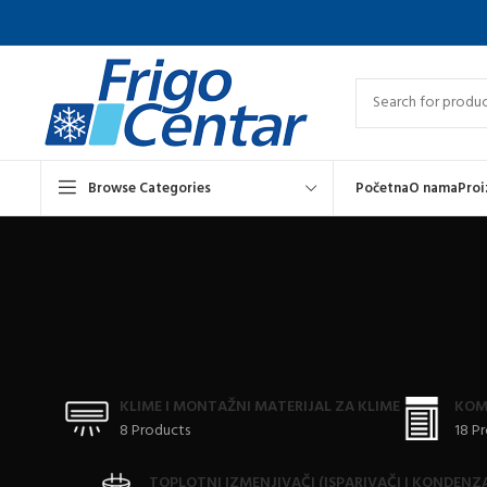
Browse Categories
Početna
O nama
Proi
KLIME I MONTAŽNI MATERIJAL ZA KLIME
KOM
8 Products
18 P
TOPLOTNI IZMENJIVAČI (ISPARIVAČI I KONDENZ