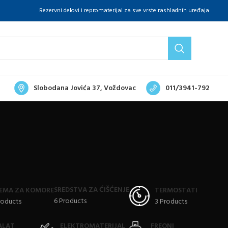
Rezervni delovi i repromaterijal za sve vrste rashladnih uređaja
Slobodana Jovića 37, Voždovac
011/3941-792
SREDSTVA ZA ĆIŠĆENJE
EMA ZA KOMORE
TERMOSTATI
6 Products
roducts
3 Products
ALAT
ELEKTROMATERIJAL
FREONI