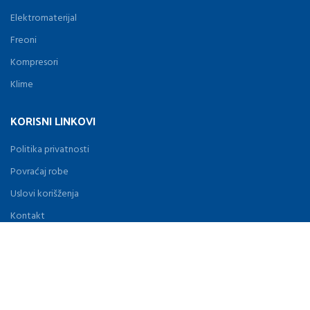
Elektromaterijal
Freoni
Kompresori
Klime
KORISNI LINKOVI
Politika privatnosti
Povraćaj robe
Uslovi korišženja
Kontakt
Novosti
Proizvodi
MENU