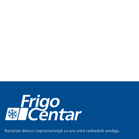
Rezervni delovi i repromaterijal za sve vrste rashladnih uređaja.